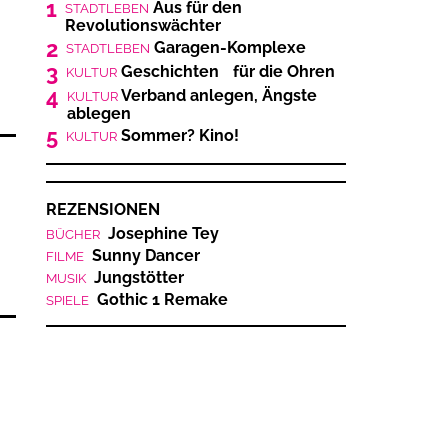
1
Aus für den
STADTLEBEN
Revolutionswächter
2
Garagen-Komplexe
STADTLEBEN
3
Geschichten für die Ohren
KULTUR
4
Verband anlegen, Ängste
KULTUR
ablegen
5
Sommer? Kino!
KULTUR
REZENSIONEN
Josephine Tey
BÜCHER
Sunny Dancer
FILME
Jungstötter
MUSIK
Gothic 1 Remake
SPIELE