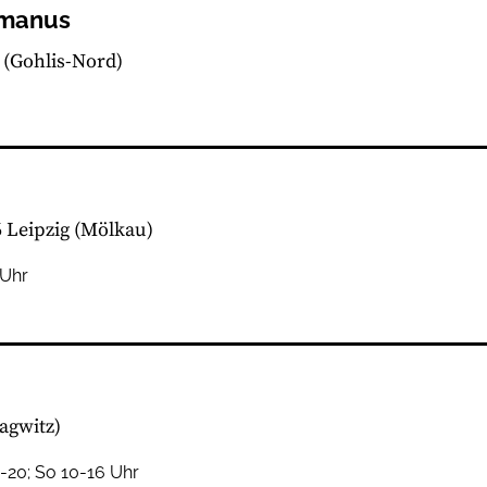
rmanus
7
(Gohlis-Nord)
 Leipzig
(Mölkau)
 Uhr
lagwitz)
0-20; So 10-16 Uhr