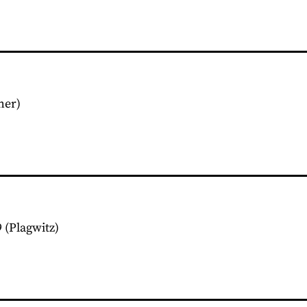
her)
9
(Plagwitz)