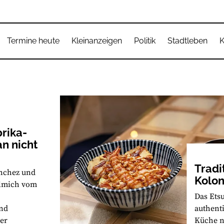
Termine heute
Kleinanzeigen
Politik
Stadtleben
K
rika-
an nicht
Tradi
anchez und
Kolo
llmich vom
Das Etsu
nd
authent
er
Küche n