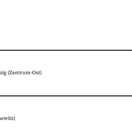
zig
(Zentrum-Ost)
ewitz)