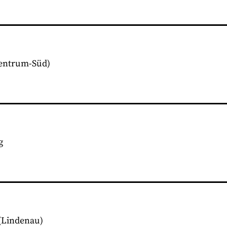
entrum-Süd)
g
(Lindenau)