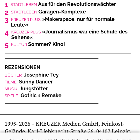
1
Aus für den Revolutionswächter
STADTLEBEN
2
Garagen-Komplexe
STADTLEBEN
3
»Makerspace, nur für normale
KREUZER PLUS
Leute«
4
»Journalismus war eine Schule des
KREUZER PLUS
Sehens«
5
Sommer? Kino!
KULTUR
REZENSIONEN
Josephine Tey
BÜCHER
Sunny Dancer
FILME
Jungstötter
MUSIK
Gothic 1 Remake
SPIELE
1995-
2026
– KREUZER Medien GmbH, Feinkost-
Gelände, Karl-Liebknecht-Straße 36, 04107 Leipzig,
Telefon +49 341 269 80 0 | kreuzer online