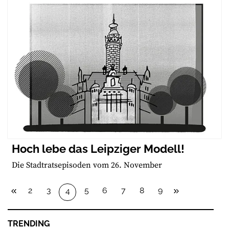
Hoch lebe das Leipziger Modell!
Die Stadtratsepisoden vom 26. November
2
3
5
6
7
8
9
4
TRENDING