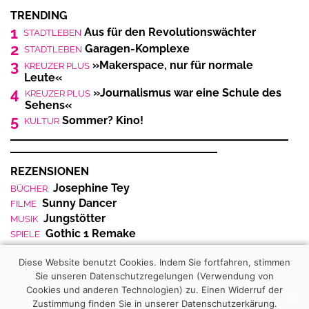
TRENDING
1
Aus für den Revolutionswächter
STADTLEBEN
2
Garagen-Komplexe
STADTLEBEN
3
»Makerspace, nur für normale
KREUZER PLUS
Leute«
4
»Journalismus war eine Schule des
KREUZER PLUS
Sehens«
5
Sommer? Kino!
KULTUR
REZENSIONEN
Josephine Tey
BÜCHER
Sunny Dancer
FILME
Jungstötter
MUSIK
Gothic 1 Remake
SPIELE
Diese Website benutzt Cookies. Indem Sie fortfahren, stimmen
Sie unseren Datenschutzregelungen (Verwendung von
Cookies und anderen Technologien) zu.
Einen Widerruf der
1995-
2026
– KREUZER Medien GmbH, Feinkost-
Zustimmung finden Sie in unserer Datenschutzerkärung.