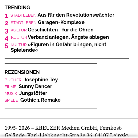
TRENDING
1
Aus für den Revolutionswächter
STADTLEBEN
2
Garagen-Komplexe
STADTLEBEN
3
Geschichten für die Ohren
KULTUR
4
Verband anlegen, Ängste ablegen
KULTUR
5
»Figuren in Gefahr bringen, nicht
KULTUR
Spielende«
REZENSIONEN
Josephine Tey
BÜCHER
Sunny Dancer
FILME
Jungstötter
MUSIK
Gothic 1 Remake
SPIELE
1995-
2026
– KREUZER Medien GmbH, Feinkost-
Gelände, Karl-Liebknecht-Straße 36, 04107 Leipzig,