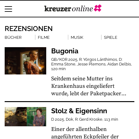
REZENSIONEN
BÜCHER
FILME
MUSIK
SPIELE
Bugonia
GB/KOR 2025, R: Yórgos Lánthimos, D:
Emma Stone, Jesse Plemons, Aidan Delbis,
120 min
Seitdem seine Mutter ins
Krankenhaus eingeliefert
wurde, lebt der Paketpacker
Teddy mit seinem geistig
eingeschränkten Cousin Dan
Stolz & Eigensinn
allein im Haus. Begeistert von
D 2025, Dok, R: Gerd Kroske, 113 min
allerlei
Einer der allenthalben
Verschwörungstheorien zieht
angeführten Eckpfeiler der
Teddy den gutmütigen Dan